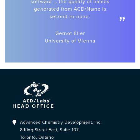
software … the quality of names
generated from ACD/Name is
”
second-to-none.
Gernot Eller
University of Vienna
HEAD OFFICE
Advanced Chemistry Development, Inc.
8 King Street East, Suite 107,
Toronto, Ontario