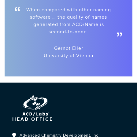
“
When compared with other naming
software … the quality of names
generated from ACD/Name is
”
second-to-none.
Gernot Eller
University of Vienna
HEAD OFFICE
Advanced Chemistry Development, Inc.