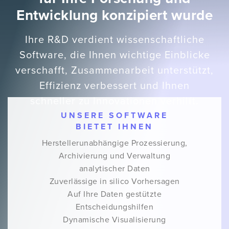
Entwicklung konzipiert wurde
Ihre R&D verdient wissenschaftliche
Software, die Ihnen wichtige Einblicke
verschafft, Zusammenarbeit unterstützt,
Effizienz verbessert und Ihnen
schneller zu Innovationen verhilft.
UNSERE SOFTWARE
BIETET IHNEN
Herstellerunabhängige Prozessierung,
Archivierung und Verwaltung
analytischer Daten
Zuverlässige in silico Vorhersagen
Auf Ihre Daten gestützte
Entscheidungshilfen
Dynamische Visualisierung